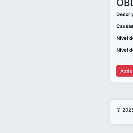
OBD
Descri
Causas
Nivel d
Nivel d
Atrás
© 2025