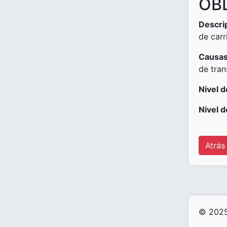
OBD
Descri
de carri
Causas
de tra
Nivel d
Nivel d
Atrás
© 2025