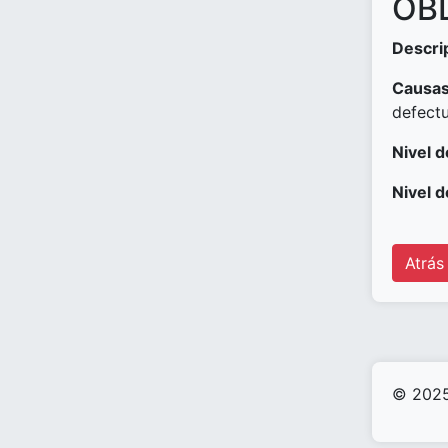
OBD
Descri
Causas
defect
Nivel d
Nivel d
Atrás
© 2025