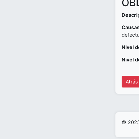
OBD
Descri
Causas
defect
Nivel d
Nivel d
Atrás
© 2025