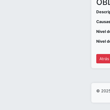
OBD
Descri
Causas
Nivel d
Nivel d
Atrás
© 2025