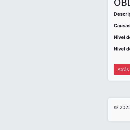
OBD
Descri
Causas
Nivel d
Nivel d
Atrás
© 2025