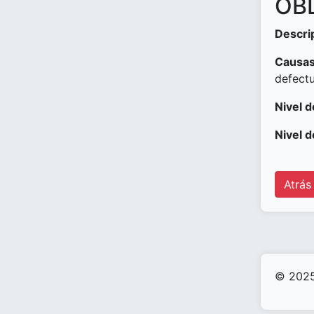
OBD
Descri
Causas
defect
Nivel d
Nivel d
Atrás
© 2025