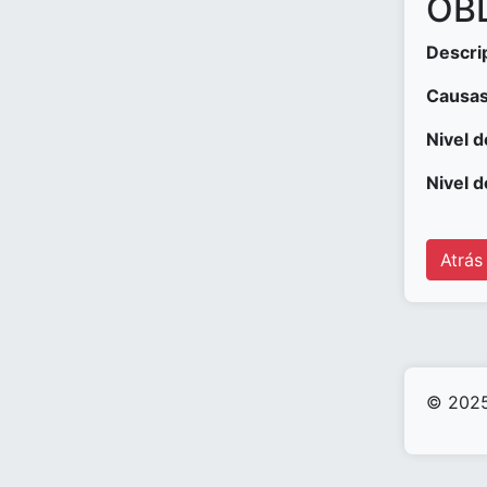
OBD
Descri
Causas
Nivel d
Nivel d
Atrás
© 2025