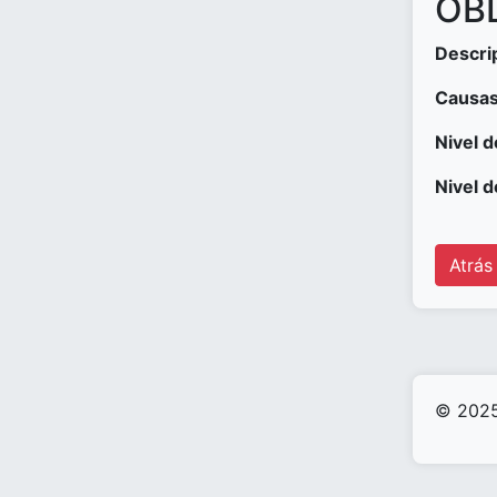
OBD
Descri
Causas
Nivel d
Nivel d
Atrás
© 2025