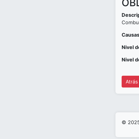
OBD
Descri
Combus
Causas
Nivel d
Nivel d
Atrás
© 2025