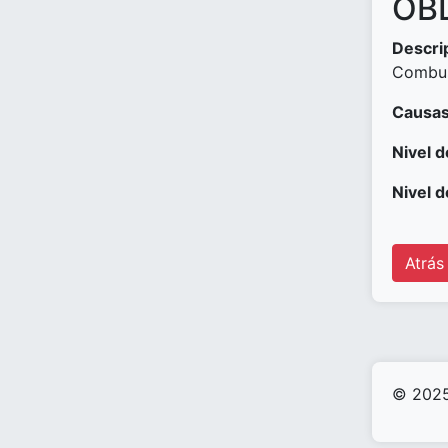
OBD
Descri
Combus
Causas
Nivel d
Nivel d
Atrás
© 2025