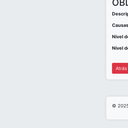
OBD
Descri
Causas
Nivel d
Nivel d
Atrás
© 2025