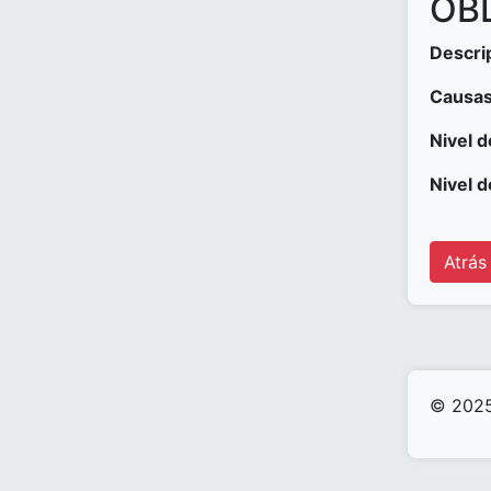
OBD
Descri
Causas
Nivel d
Nivel d
Atrás
© 2025