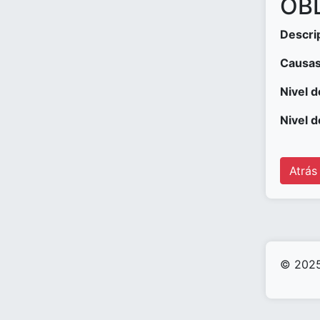
OBD
Descri
Causas
Nivel d
Nivel d
Atrás
© 2025