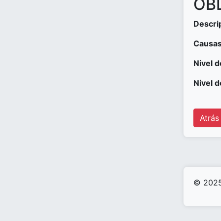
OBD
Descri
Causas
Nivel d
Nivel d
Atrás
© 2025