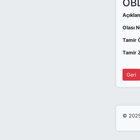
OBD
Açıkla
Olası 
Tamir 
Tamir Z
Geri
© 2025 