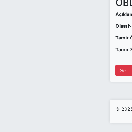
OBD
Açıkla
Olası 
Tamir 
Tamir Z
Geri
© 2025 