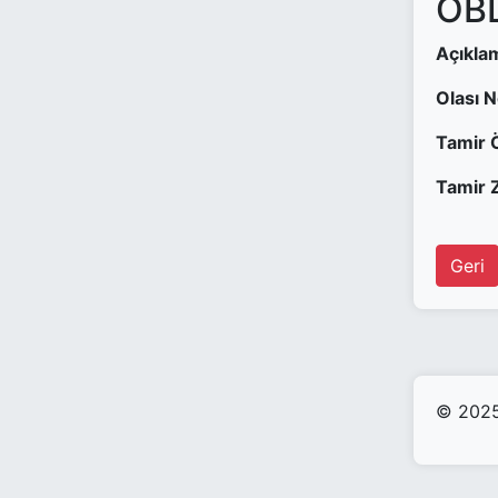
OBD
Açıkla
Olası 
Tamir 
Tamir Z
Geri
© 2025 