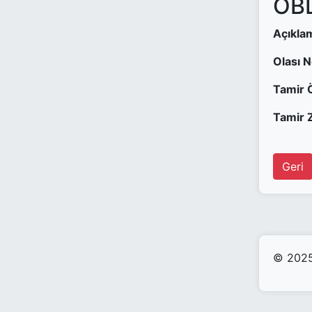
OBD
Açıkla
Olası 
Tamir 
Tamir Z
Geri
© 2025 