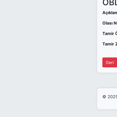
OBD
Açıkla
Olası 
Tamir 
Tamir Z
Geri
© 2025 