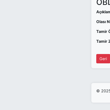
OBD
Açıkla
Olası 
Tamir 
Tamir Z
Geri
© 2025 