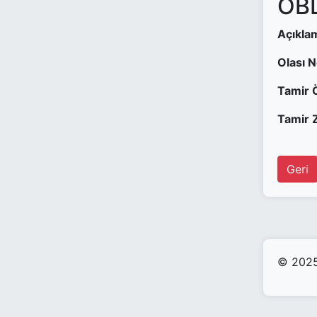
OBD
Açıkla
Olası 
Tamir 
Tamir Z
Geri
© 2025 