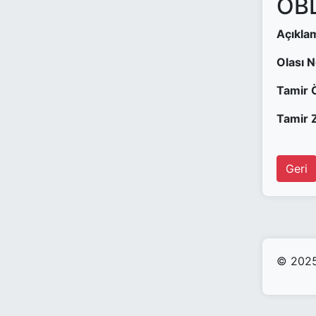
OBD
Açıkla
Olası 
Tamir 
Tamir Z
Geri
© 2025 