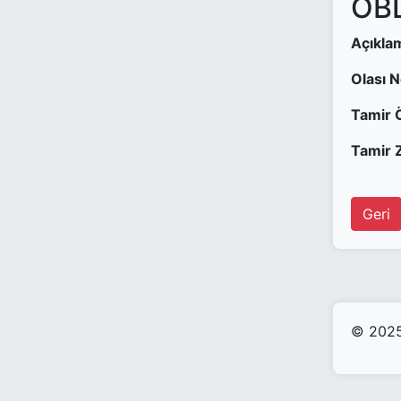
OBD
Açıkla
Olası 
Tamir 
Tamir Z
Geri
© 2025 