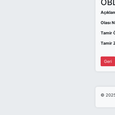
OBD
Açıkla
Olası 
Tamir 
Tamir Z
Geri
© 2025 