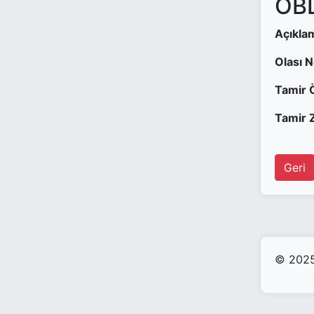
OBD
Açıkla
Olası 
Tamir 
Tamir Z
Geri
© 2025 