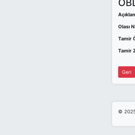
OBD
Açıkla
Olası 
Tamir 
Tamir Z
Geri
© 2025 