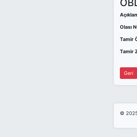
OBD
Açıkla
Olası 
Tamir 
Tamir Z
Geri
© 2025 