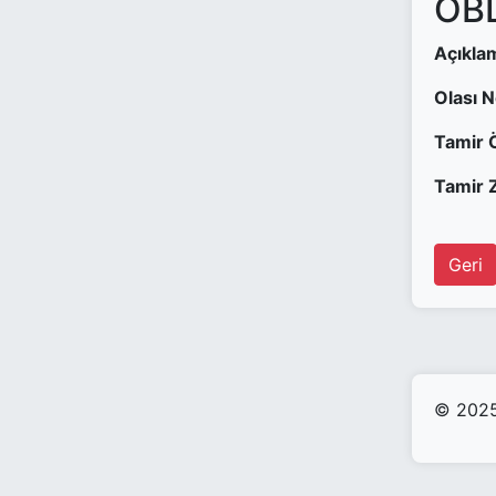
OBD
Açıkla
Olası 
Tamir 
Tamir Z
Geri
© 2025 