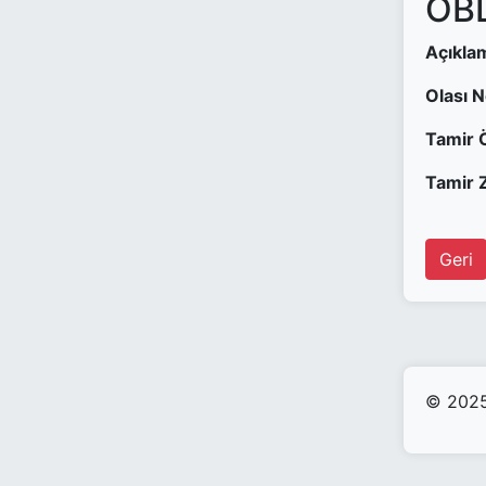
OBD
Açıkla
Olası 
Tamir 
Tamir Z
Geri
© 2025 