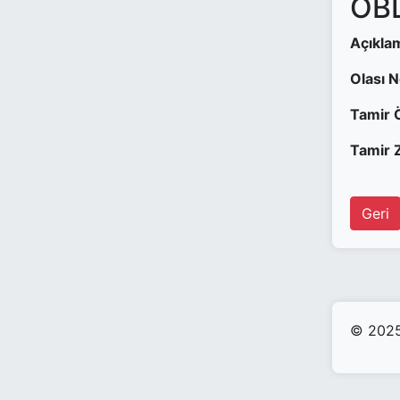
OBD
Açıkla
Olası 
Tamir 
Tamir Z
Geri
© 2025 