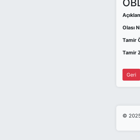
OBD
Açıkla
Olası 
Tamir 
Tamir Z
Geri
© 2025 