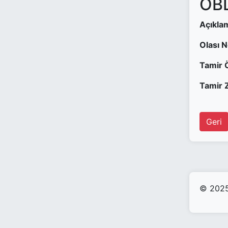
OBD
Açıkla
Olası 
Tamir 
Tamir Z
Geri
© 2025 