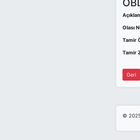
OBD
Açıkla
Olası 
Tamir 
Tamir Z
Geri
© 2025 