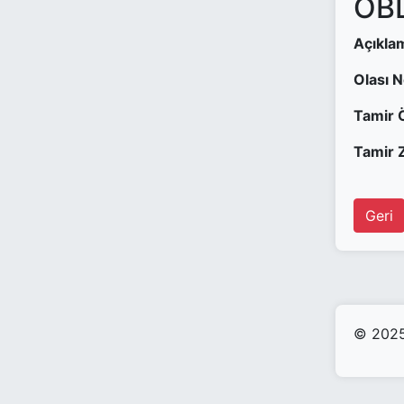
OBD
Açıkla
Olası 
Tamir 
Tamir Z
Geri
© 2025 