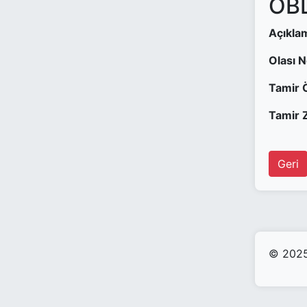
OBD
Açıkla
Olası 
Tamir 
Tamir Z
Geri
© 2025 