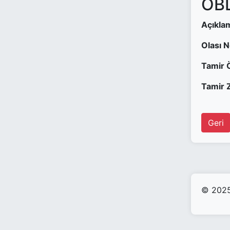
OBD
Açıkla
Olası 
Tamir 
Tamir Z
Geri
© 2025 