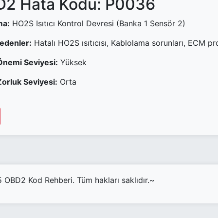
2 Hata Kodu: P0036
ma:
HO2S Isıtıcı Kontrol Devresi (Banka 1 Sensör 2)
Nedenler:
Hatalı HO2S ısıtıcısı, Kablolama sorunları, ECM p
Önemi Seviyesi:
Yüksek
orluk Seviyesi:
Orta
OBD2 Kod Rehberi. Tüm hakları saklıdır.~