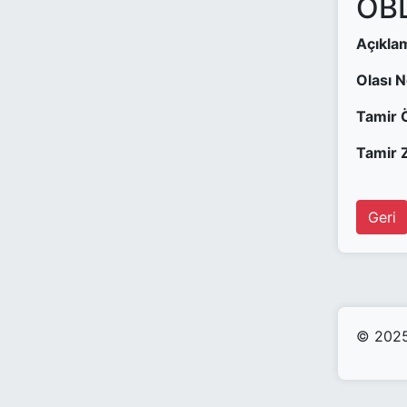
OBD
Açıkla
Olası 
Tamir 
Tamir Z
Geri
© 2025 