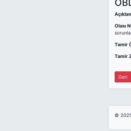
OBD
Açıkla
Olası 
sorunla
Tamir 
Tamir Z
Geri
© 2025 