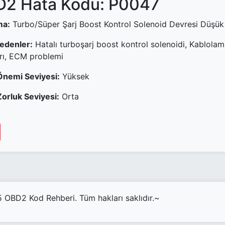
2 Hata Kodu: P0047
ma:
Turbo/Süper Şarj Boost Kontrol Solenoid Devresi Düşük
Nedenler:
Hatalı turboşarj boost kontrol solenoidi, Kablola
rı, ECM problemi
Önemi Seviyesi:
Yüksek
orluk Seviyesi:
Orta
OBD2 Kod Rehberi. Tüm hakları saklıdır.~