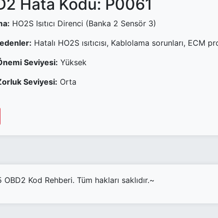
2 Hata Kodu: P0061
ma:
HO2S Isıtıcı Direnci (Banka 2 Sensör 3)
Nedenler:
Hatalı HO2S ısıtıcısı, Kablolama sorunları, ECM p
Önemi Seviyesi:
Yüksek
orluk Seviyesi:
Orta
OBD2 Kod Rehberi. Tüm hakları saklıdır.~