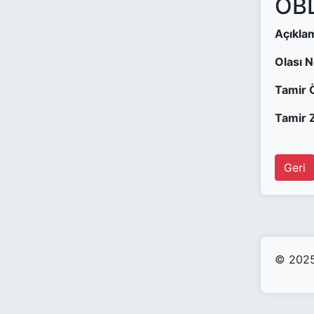
OBD
Açıkla
Olası 
Tamir 
Tamir Z
Geri
© 2025 