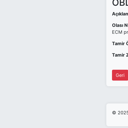
OBD
Açıkla
Olası 
ECM pr
Tamir 
Tamir Z
Geri
© 2025 