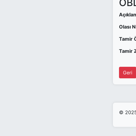
OBD
Açıkla
Olası 
Tamir 
Tamir Z
Geri
© 2025 