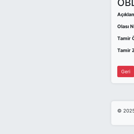
OBD
Açıkla
Olası 
Tamir 
Tamir Z
Geri
© 2025 