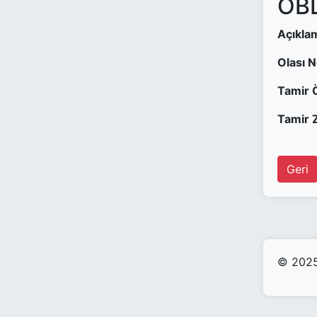
OBD
Açıkla
Olası 
Tamir 
Tamir Z
Geri
© 2025 