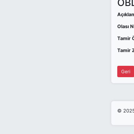
OBD
Açıkla
Olası 
Tamir 
Tamir Z
Geri
© 2025 