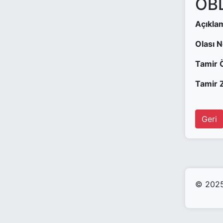
OBD
Açıkla
Olası 
Tamir 
Tamir Z
Geri
© 2025 