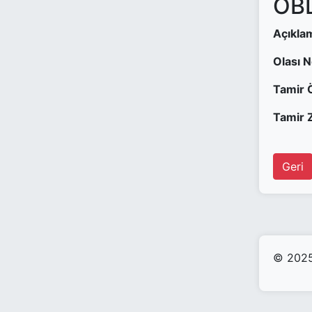
OBD
Açıkla
Olası 
Tamir 
Tamir Z
Geri
© 2025 