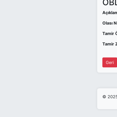
OBD
Açıkla
Olası 
Tamir 
Tamir Z
Geri
© 2025 