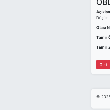
OBD
Açıkla
Düşük
Olası 
Tamir 
Tamir Z
Geri
© 2025 