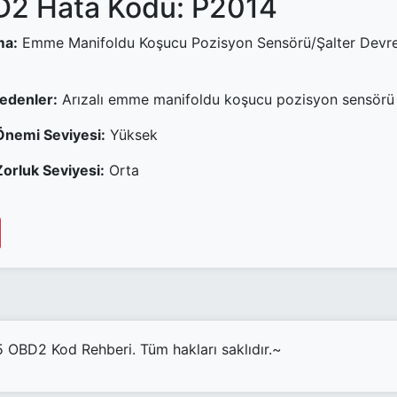
2 Hata Kodu: P2014
ma:
Emme Manifoldu Koşucu Pozisyon Sensörü/Şalter Devre
Nedenler:
Arızalı emme manifoldu koşucu pozisyon sensörü
Önemi Seviyesi:
Yüksek
orluk Seviyesi:
Orta
OBD2 Kod Rehberi. Tüm hakları saklıdır.~