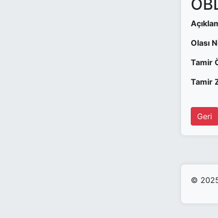
OBD
Açıkla
Olası 
Tamir 
Tamir Z
Geri
© 2025 